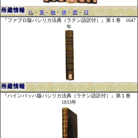
仏
・
英
・
独
・
伊
・
西
・
日
『ファブロ版バシリカ法典（ラテン語訳付）』第１巻 1647
年
『ハインバッハ版バシリカ法典（ラテン語訳付）』第１巻
1833年