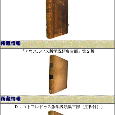
『アウスルツス版学説類集古部』第２版
『Ｄ．ゴトフレドゥス版学説類集古部（注釈付）』