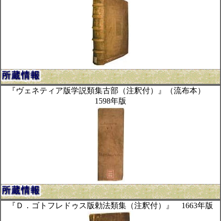
『ヴェネティア版学説類集古部（注釈付）』（流布本）
1598年版
『Ｄ．ゴトフレドゥス版勅法類集（注釈付）』 1663年版