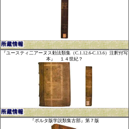
『ユースティ二アーヌス勅法類集（C.1.12.6-C.13.6）注釈付写
本』 １４世紀？
『ポルタ版学説類集古部』第７版