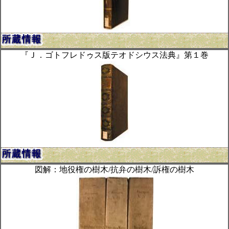
『Ｊ．ゴトフレドゥス版テオドシウス法典』第１巻
図解：地役権の樹木/抗弁の樹木/訴権の樹木