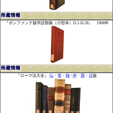
『ボンファンテ版学説類集（小型本）D.1-D.28』 1908年
『ローマ法大全』
仏
･
英
･
独
･
伊
･
西
･
日
版