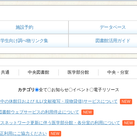
施設予約
データベース
学生向け調べ物リンク集
図書館活用ガイド
共通
中央図書館
医学部分館
中央・分室
カテゴリ
全て
お知らせ
イベント
電子リソース
中の休館日および ILL(文献複写・現物貸借)サービスについて
NEW
(日)】図書館ウェブサービスの利用停止について
NEW
パスネットワーク更新に伴う医学部分館・各分室の利用について
NEW
正利用にご協力ください
NEW