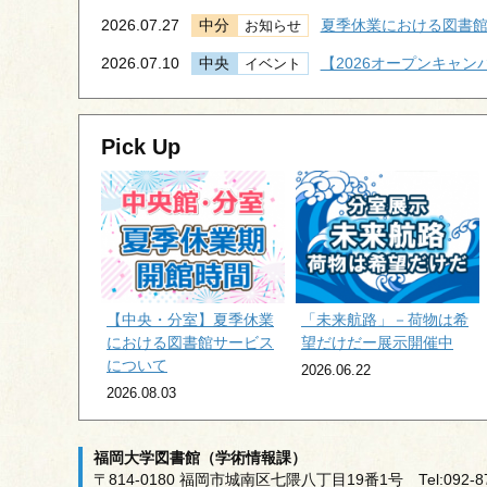
2026.07.27
中分
夏季休業における図書
お知らせ
2026.07.10
中央
【2026オープンキャ
イベント
Pick Up
【中央・分室】夏季休業
「未来航路」－荷物は希
における図書館サービス
望だけだー展示開催中
について
2026.06.22
2026.08.03
福岡大学図書館（学術情報課）
〒814-0180 福岡市城南区七隈八丁目19番1号 Tel:092-871-6