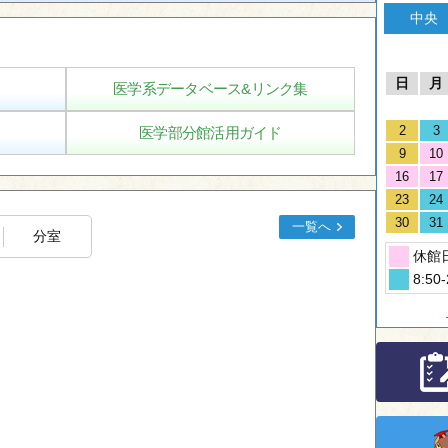
中央
日
月
医学系データベース&リンク集
2
3
医学部分館活用ガイド
9
10
16
17
23
24
30
31
一覧へ
分室
休館
8:50-