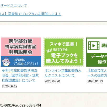
館サービスについて
ンパス】図書館でプログラムを開催します！
令和8年度図書館利用説
オンライン学生図書購入
【動画で学
明会（医学部分館・筑紫
リクエストについて
ースの操作
病院図書室）について
2026.04.20
2026.04.13
2026.06.12
631/Fax:092-865-3794