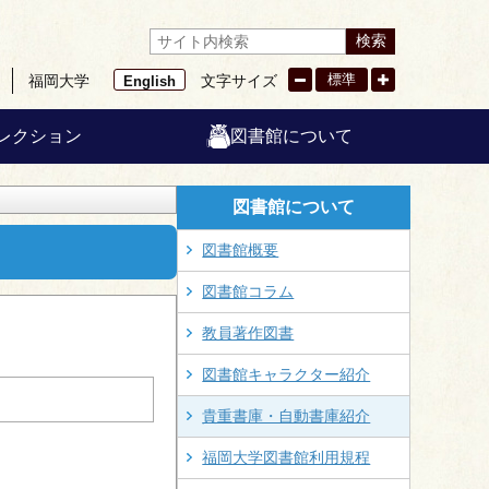
検索
標準
福岡大学
文字サイズ
English
レクション
図書館について
図書館について
図書館概要
図書館コラム
教員著作図書
図書館キャラクター紹介
貴重書庫・自動書庫紹介
福岡大学図書館利用規程