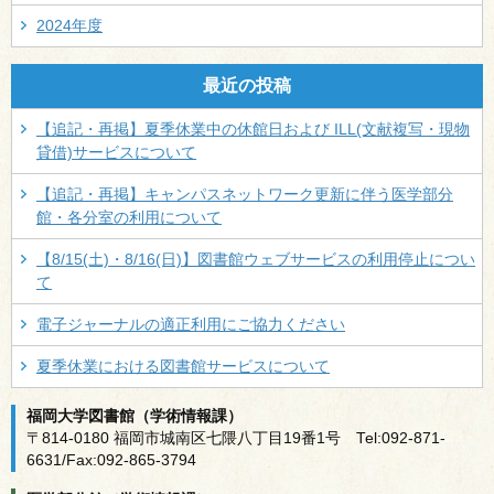
2024年度
最近の投稿
【追記・再掲】夏季休業中の休館日および ILL(文献複写・現物
貸借)サービスについて
【追記・再掲】キャンパスネットワーク更新に伴う医学部分
館・各分室の利用について
【8/15(土)・8/16(日)】図書館ウェブサービスの利用停止につい
て
電子ジャーナルの適正利用にご協力ください
夏季休業における図書館サービスについて
福岡大学図書館（学術情報課）
〒814-0180 福岡市城南区七隈八丁目19番1号 Tel:092-871-
6631/Fax:092-865-3794