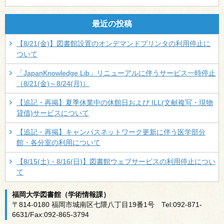
最近の投稿
【8/21(金)】図書館設置のオンデマンドプリンタの利用停止に
ついて
「JapanKnowledge Lib」リニューアルに伴うサービス一時停止
（8/21(金)～8/24(月)）
【追記・再掲】夏季休業中の休館日および ILL(文献複写・現物
貸借)サービスについて
【追記・再掲】キャンパスネットワーク更新に伴う医学部分
館・各分室の利用について
【8/15(土)・8/16(日)】図書館ウェブサービスの利用停止につい
て
福岡大学図書館（学術情報課）
〒814-0180 福岡市城南区七隈八丁目19番1号 Tel:092-871-
6631/Fax:092-865-3794