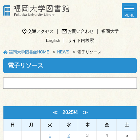
交通アクセス
お問い合わせ
福岡大学
English
サイト内検索
福岡大学図書館HOME
NEWS
電子リソース
電子リソース
≪
2025/4
≫
日
月
火
水
木
金
土
1
2
3
4
5