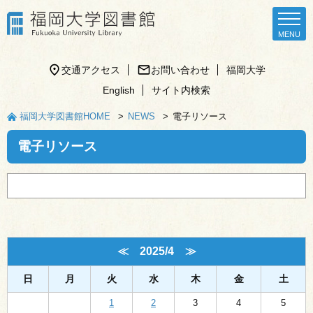
交通アクセス
お問い合わせ
福岡大学
English
サイト内検索
福岡大学図書館HOME
NEWS
電子リソース
電子リソース
≪
2025/4
≫
日
月
火
水
木
金
土
1
2
3
4
5