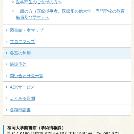
医学部生のご父母の方へ
一般の方（医療従事者、医療系の他大学・専門学校の教育
職員及び学生）へ
図書館・室マップ
フロアマップ
各室の利用
施設予約
問い合わせ先一覧
ASKサービス
よくある質問
各種申請書
福岡大学図書館（学術情報課）
〒814-0180 福岡市城南区七隈八丁目19番1号 Tel:092-871-