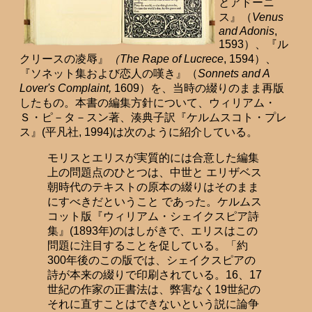
とアドーニ
ス』（
Venus
and Adonis
,
1593）、『ル
クリースの凌辱』
（The Rape of Lucrece
, 1594）、
『ソネット集および恋人の嘆き』（
Sonnets and A
Lover's Complaint,
1609）を、当時の綴りのまま再版
したもの。本書の編集方針について、ウィリアム・
Ｓ・ピ－タ－スン著、湊典子訳『ケルムスコト・プレ
ス』(平凡社, 1994)は次のように紹介している。
モリスとエリスが実質的には合意した編集
上の問題点のひとつは、中世と エリザベス
朝時代のテキストの原本の綴りはそのまま
にすべきだということ であった。ケルムス
コット版『ウィリアム・シェイクスピア詩
集』(1893年)のはしがきで、エリスはこの
問題に注目することを促している。「約
300年後のこの版では、シェイクスピアの
詩が本来の綴りで印刷されている。16、17
世紀の作家の正書法は、弊害なく19世紀の
それに直すことはできないという説に論争