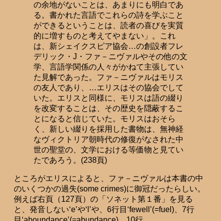
の余地がないことは、あまりにも明白であ
る。書かれた言語でこれらの詩を学ぶこと
ができるということは、読者の喜びを実質
的に増すものと考えてやまない」。これ
は、新シェイクスピア協会…の創設者フレ
デリック・J・ファ－ニヴァルやその他の文
学、言語学関係の人々がかねて主張してい
た見解であった。ファ－ニヴァルはモリス
の友人であり、…エリスはその協会でして
いた。エリスと同様に、モリスは語の綴り
を改変することは、その歴史を隠蔽するこ
とになると信じていた。モリスはおそら
く、新しい綴りを採用した書物は、無神経
なヴィクトリア朝時代の修復がなされた中
世の聖堂の、文学における等価物と見てい
たであろう。(238頁)
ところがエリスによると、ファ－ニヴァルは本書の中
のいくつかの過失(some crimes)に御冠だったらしい。
例えば右頁（127頁）の「ソネット第１番」を見る
と、発音しない‘e’や‘l’や、6行目‘fewell’(=fuel)、7行
目‘aboundance’(=abundance)、10行