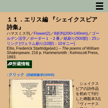
１１．エリス編 『シェイクスピア
詩集』
ハマスミス刊／
Flower(2)
／
8折判(200×140mm)
／
ゴー
ルデン活字
／
ボーダー１
･
２番
／
紙刷り(500部)：25シ
リング [ヴェラム刷り(10部)：10ギニー]
Ellis, Frederick Startridge(ed.) --
The poems of William
Shakespeare.
216 p. Hammersmith : Kelmscott Press,
1893.
所蔵情報
↓クリック
（詳細画像/約160KB)
シェイクス
ピアの詩作品
を初めて刊行
した稀覯本3点
『ヴィーナス