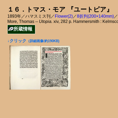
１６．トマス・モア 『ユートピア』
1893年／ハマスミス刊／
Flower(2)
／
8折判(200×140mm)
／
More, Thomas --
Utopia.
xiv, 282 p. Hammersmith : Kelmsco
所蔵情報
↓クリック
（詳細画像/約190KB)