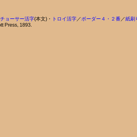
チョーサー活字
(本文)・
トロイ活字
／
ボーダー４・２番
／
紙刷り
tt Press, 1893.