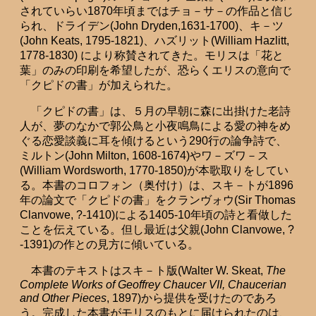
されていらい1870年頃まではチョ－サ－の作品と信じ
られ、ドライデン(John Dryden,1631-1700)、キ－ツ
(John Keats, 1795-1821)、ハズリット(William Hazlitt,
1778-1830) により称賛されてきた。モリスは「花と
葉」のみの印刷を希望したが、恐らくエリスの意向で
「クピドの書」が加えられた。
「クピドの書」は、５月の早朝に森に出掛けた老詩
人が、夢のなかで郭公鳥と小夜鳴鳥による愛の神をめ
ぐる恋愛談義に耳を傾けるという290行の論争詩で、
ミルトン(John Milton, 1608-1674)やワ－ズワ－ス
(William Wordsworth, 1770-1850)が本歌取りをしてい
る。本書のコロフォン（奥付け）は、スキ－トが1896
年の論文で「クピドの書」をクランヴォウ(Sir Thomas
Clanvowe, ?-1410)による1405-10年頃の詩と看做した
ことを伝えている。但し最近は父親(John Clanvowe, ?
-1391)の作との見方に傾いている。
本書のテキストはスキ－ト版(Walter W. Skeat,
The
Complete Works of Geoffrey Chaucer VII, Chaucerian
and Other Pieces
, 1897)から提供を受けたのであろ
う。完成した本書がモリスのもとに届けられたのは、