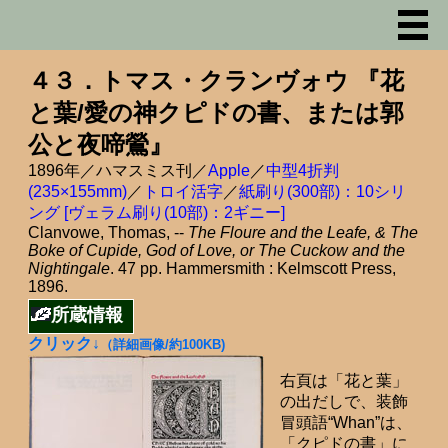
４３．トマス・クランヴォウ 『花
と葉/愛の神クピドの書、または郭
公と夜啼鶯』
1896年／ハマスミス刊／
Apple
／
中型4折判
(235×155mm)
／
トロイ活字
／
紙刷り(300部)：10シリ
ング [ヴェラム刷り(10部)：2ギニー]
Clanvowe, Thomas, --
The Floure and the Leafe, & The
Boke of Cupide, God of Love, or The Cuckow and the
Nightingale
. 47 pp. Hammersmith : Kelmscott Press,
1896.
所蔵情報
クリック↓
（詳細画像/約100KB)
右頁は「花と葉」
の出だしで、装飾
冒頭語“Whan”は、
「クピドの書」に