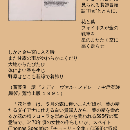
見られる装飾冒頭
語“The”とともに、
花と葉
フォイボスが金の
戦車を
星のまたたく空に
高く走らせ
しかと金牛宮に入る時
また甘露の雨がやわらかにくだり
大地からたびたび
体によい香を生じ
野原はどこも新緑で着飾り
（斎藤俊一訳
『ミディーヴァル・メドレー：中世英詩
翻訳』
荒竹出版 １９９１）
「花と葉」は、５月の森に迷いこんだ娘が、葉の精
たるダイアナに仕える白い貴婦人から、葉の精を崇め
るか花の精フロ－ラを崇めるかを問われる595行の寓
意詩で、1470年頃の女性の作らしいが、スペイト
(Thomas Speght)の『チョ－サ－全集』(1598)に収録