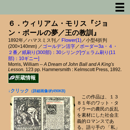
６．ウィリアム・モリス『ジョ
ン・ボールの夢／王の教訓』
1892年／ハマスミス刊／
Flower(1)
／小型4折判
(200×140mm) ／
ゴールデン活字
／
ボーダー3a・４・
２番
／
紙刷り(300部)：30シリング[ヴェラム刷り(11
部)：10ギニー]
Morris, William --
A Dream of John Ball and A King's
Lesson.
123 pp. Hammersmith : Kelmscott Press, 1892.
所蔵情報
↓クリック
（詳細画像/約490KB)
この作品は、１３
８１年のワット・タ
イラーの農民の反乱
を素材にした社会主
義的ロマンスであ
る。語り手の 「私」