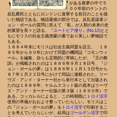
がある夜夢の中で５
００年前のケントの
反乱農民とともにロンドンに進軍する前日のことを描
いた物語である。物語最後の部分では、反乱首謀者ジ
ョン・ボールの質問に答えて 「私」が人類の未来の史
的展望を長々と語る。
『ユートピア便り』(No.12)
とと
もにモリスの社会主義啓蒙の書であり美しい夢物語で
もある。
１８８４年末にモリスは社会主義同盟を設立。 １８
８５年から９０年にかけて同盟の機関誌『コモンウィ
ール』を編集、自らも定期的に寄稿したが、『王の教
訓』が掲載されたのは１８８６年９月１８日号、『ジ
ョン・ボールの夢』は１８８６年１１月１３日号から
８７年１月２２日号にかけて同誌に連載された。リー
ヴズ・アンド・ターナー社から単行本として出版され
たのは１８８８年、ケルムスコット版の底本はリーヴ
ズ・アンド・ターナー社版の第３版（１８９０年）で
ある。コッカレルによると、この時期既に
トロイ活字
使用の準備がおおよそ整っていたらしい。モリスはこ
の『ジョン・ボールの夢』を
トロイ活字
で印刷するこ
とを考えていたらしいが、結局は
ゴールデン活字
で印