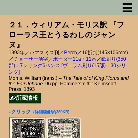
２１．ウィリアム・モリス訳 『フ
ローラス王とうるわしのジャン
ヌ』
1893年／ハマスミス刊／
Perch
／16折判(145×106mm)
／
チョーサー活字
／
ボーダー11a・11番
／
紙刷り(350
部)：7シリング6ペンス [ヴェラム刷り(15部)：30シリ
ング]
Morris, William (trans.) --
The Tale of of King Florus and
the Fair Jehane.
96 pp. Hammersmith : Kelmscott
Press, 1893
所蔵情報
↓クリック
（詳細画像/約280KB)