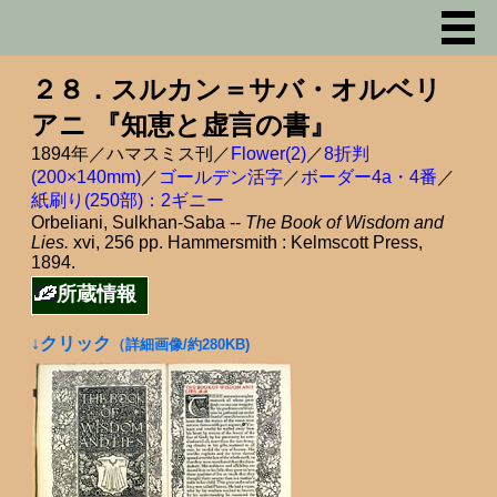
２８．スルカン＝サバ・オルベリ
アニ 『知恵と虚言の書』
1894年／ハマスミス刊／
Flower(2)
／
8折判
(200×140mm)
／
ゴールデン活字
／
ボーダー4a・4番
／
紙刷り(250部)：2ギニー
Orbeliani, Sulkhan-Saba --
The Book of Wisdom and
Lies.
xvi, 256 pp. Hammersmith : Kelmscott Press,
1894.
所蔵情報
↓クリック
（詳細画像/約280KB)