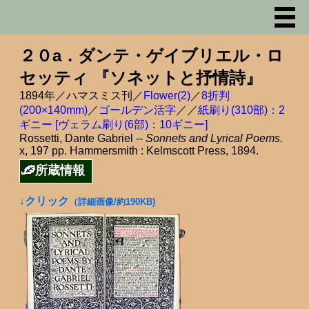
２０a．ダンテ・ゲイブリエル・ロ
セッティ 『ソネットと抒情詩』
1894年／ハマスミス刊／
Flower(2)
／
8折判
(200×140mm)
／
ゴールデン活字
／／
紙刷り(310部)：2
ギニー [ヴェラム刷り(6部)：10ギニー]
Rossetti, Dante Gabriel --
Sonnets and Lyrical Poems.
x, 197 pp. Hammersmith : Kelmscott Press, 1894.
所蔵情報
↓クリック
（詳細画像/約190KB)